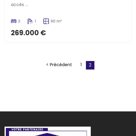
accès ...
2
1
90 m²
269.000 €
< Précédent
1
2