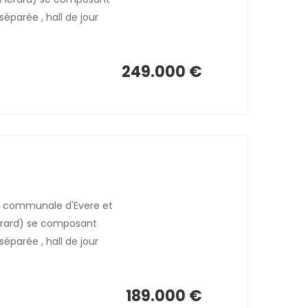
éparée , hall de jour
249.000 €
n communale d'Evere et
ierard) se composant
éparée , hall de jour
189.000 €