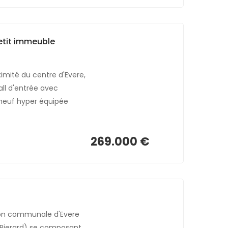
tit immeuble
mité du centre d'Evere,
l d'entrée avec
 neuf hyper équipée
269.000 €
son communale d'Evere
s Pierard) se composant