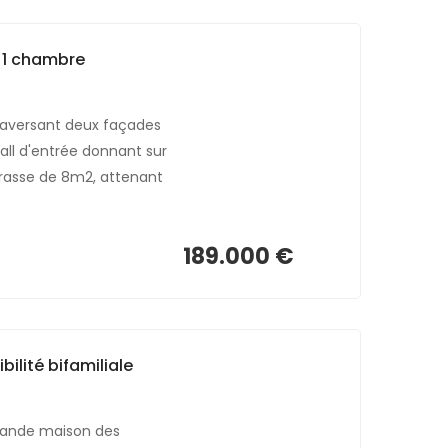
 1 chambre
raversant deux façades
all d'entrée donnant sur
rrasse de 8m2, attenant
189.000 €
ilité bifamiliale
grande maison des